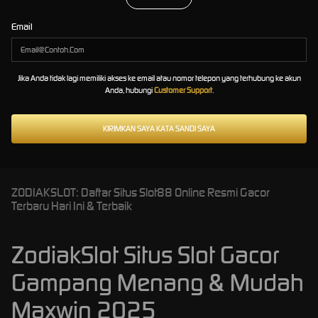
Email
Jika Anda tidak lagi memiliki akses ke email atau nomor telepon yang terhubung ke akun
Anda, hubungi
Customer Support
.
ZODIAKSLOT: Daftar Situs Slot88 Online Resmi Gacor
Terbaru Hari Ini & Terbaik
ZodiakSlot Situs Slot Gacor
Gampang Menang & Mudah
Maxwin 2025