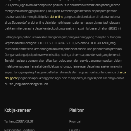
200 perak juga akan mendapatkan pola khusus dari admin website dan pastinya akan
menghasilkan hingga puluhan juta rupiah. Kemenangan besar ini dapat para pemain
rasakan apabila mengikuti rtp live
slot online
yang sudah disediakan di halaman utama
situs. Segera daftar slot online disini dan raih kesempatan emas untuk menjadi jutawan
bahkan miliarder serta dapatkan jackpot progressive maxwin terbesar di tahun 2025 ini.
Sebagai opsi pilihan utama situs slot gacor gampang menang yang menjalin hubungan
kerjasama baik dengan SLOT88, SLOT DANA, SLOT QRIS dan SLOT THAILAND yang
terkenal memberikan kemenangan maxwin pada saat melakukan pendaftaran pertama.
Dengan adanya jackpot maxwin ini setiap harinya di semua provider slot yang terkenal.
Terlebih lagi para pemain akan diberikan pelayanan dan servis yang memuaskan dalam
melakukan proses transaksi dan tidak perlu tunggu lama agar dapat merasakan maxwin
super. Tunggu apalagi? segera daftarkan diri anda dan raup semua keuntungannya di
situs
slot gacor
jangan sampai ketinggalan agar bisa menjadi kaya raya seperti Timothy Ronald
di usia yang masih sangat muda.
Kebijaksanaan
Platform
Tentang ZODIAKSLOT
Promosi
Responsible Gambling
Loyalty