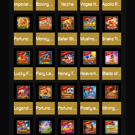
Imperial Majesty
Boxing Fury
Nezha
Vegas Hot Fruit
Apollo Ray of Luck
Fortune Jewels I
Money Dragon
Safari Blitz
Mushroom Bandit
Snake Treasure
Lucky Fortune
Fiery Lava
Honey Trap
Heavenly Fortunes 2
Blade of Fortune
Legend of Nian
Fortune Jewels II
Fortune Lions
Frosty and Flamy
Mining Bonanza