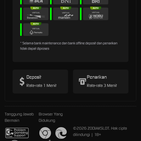
* Selama bank maintenance dan bank offline deposit dan penarikan
tidak dapat diproses
Deposit
Penarikan
Rata-rata 1 Menit
Rata-rata 3 Menit
Tanggung Jawab
Browser Yang
Bermain
Didukung
©2026 ZODIAKSLOT. Hak cipta
dilindungi | 18+