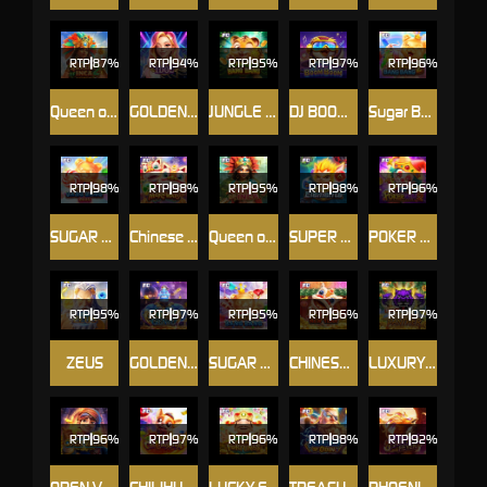
RTP
87%
RTP
94%
RTP
95%
RTP
97%
RTP
96%
Queen of Inca 2
GOLDEN IDOL
JUNGLE BANG BANG
DJ BOOM BOOM
Sugar Bang Bang 2
RTP
98%
RTP
98%
RTP
95%
RTP
98%
RTP
96%
SUGAR BANG BANG PLUS
Chinese New Year Moreways
Queen of Inca
SUPER ELEMENTS
POKER WIN 2
RTP
95%
RTP
97%
RTP
95%
RTP
96%
RTP
97%
ZEUS
GOLDEN GENIE
SUGAR BANG BANG
CHINESE NEW YEAR
LUXURY GOLDEN PANTHER
RTP
96%
RTP
97%
RTP
96%
RTP
98%
RTP
92%