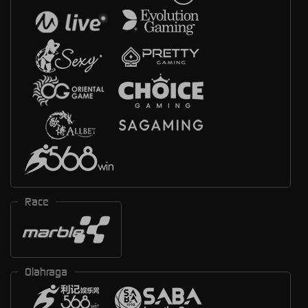
Race
Olahraga