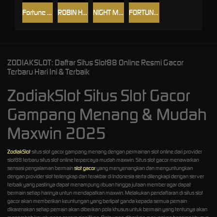
Fortune Money Boom
ROBIN HOOD
NIGHT MARKET 2
FORTUNE EGG
ZODIAKSLOT: Daftar Situs Slot88 Online Resmi Gacor
Terbaru Hari Ini & Terbaik
ZodiakSlot Situs Slot Gacor
Gampang Menang & Mudah
Maxwin 2025
ZodiakSlot
situs slot gacor gampang menang dengan permainan slot online dari provider
slot88 terbaru situs slot online terpercaya mudah maxwin. Situs slot gacor menawarkan
sensasi pengalaman bermain
slot gacor
yang menyenangkan dan menguntungkan
dengan provider slot terlengkap dan terakbar di Indonesia serta dilengkapi dengan server
terbaik yang pastinya dapat menampung ribuan hingga jutaan member agar dapat
bermain setiap harinya untun mendapatkan maxwin. Melakukan pendaftaran di situs slot
gacor akan memberikan keuntungan yang berlipat ganda kepada semua pemain
dikarenakan setiap pemain akan diberikan pola khusus untuk bermain yang tentunya akan