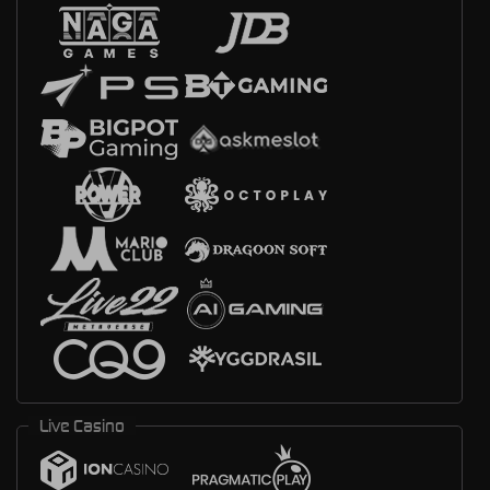
Live Casino