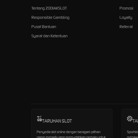
Tentang ZODIAKSLOT
Promosi
Responsible Gambling
Loyalty
Pusat Bantuan
Referral
Syarat dan Ketentuan
TARUHAN SLOT
TA
Penyedia slot online dengan beragam pilihan
Sportsb
game menarik yang memudahkan pemain untuk
menawar