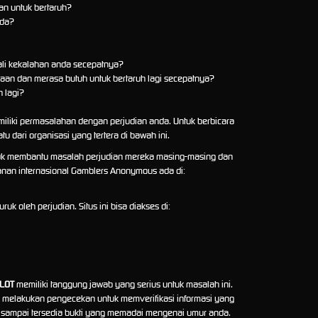
n untuk bertaruh?
nda?
li kekalahan anda secepatnya?
aan dan merasa butuh untuk bertaruh lagi secepatnya?
 lagi?
liki permasalahan dengan perjudian anda. Untuk berbicara
dari organisasi yang tertera di bawah ini.
uk membantu masalah perjudian mereka masing-masing dan
yanan internasional Gamblers Anonymous ada di:
oleh perjudian. Situs ini bisa diakses di:
LOT
memiliki tanggung jawab yang serius untuk masalah ini.
melakukan pengecekan untuk memverifikasi informasi yang
 sampai tersedia bukti yang memadai mengenai umur anda.