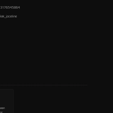
83176545864
ak_joceline
haan
ame