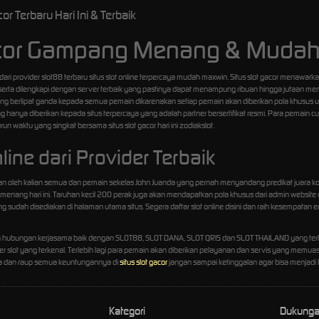
r Terbaru Hari Ini & Terbaik
 Gacor Gampang Menang & Mud
ari provider slot88 terbaru situs slot online terpercaya mudah maxwin. Situs slot gacor menawa
 serta dilengkapi dengan server terbaik yang pastinya dapat menampung ribuan hingga jutaan m
yang berlipat ganda kepada semua pemain dikarenakan setiap pemain akan diberikan pola khusu
ang hanya diberikan kepada situs terpercaya yang adalah partner bersertifikat resmi. Para pemai
waktu yang singkat bersama situs slot gacor hari ini zodiakslot.
ine dari Provider Terbaik
kan oleh kalian semua dan pemain sekelas John Juanda yang pernah menyandang predikat juara 
enang hari ini. Taruhan kecil 200 perak juga akan mendapatkan pola khusus dari admin websit
g sudah disediakan di halaman utama situs. Segera daftar slot online disini dan raih kesempatan 
alin hubungan kerjasama baik dengan SLOT88, SLOT DANA, SLOT QRIS dan SLOT THAILAND yang 
er slot yang terkenal. Terlebih lagi para pemain akan diberikan pelayanan dan servis yang memua
da dan raup semua keuntungannya di
situs slot gacor
jangan sampai ketinggalan agar bisa menjadi 
Kategori
Dukung