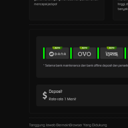
mencapai jackpot
tinggi,
banyak 
* Selama bank maintenance dan bank offline deposit dan penarik
Deposit
Rata-rata 1 Menit
Tanggung Jawab Bermain
Browser Yang Didukung