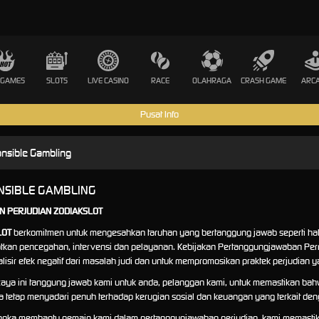
 GAMES
SLOTS
LIVE CASINO
RACE
OLAHRAGA
CRASH GAME
ARC
Pusat Info
nsible Gambling
NSIBLE GAMBLING
N PERJUDIAN ZODIAKSLOT
LOT
berkomitmen untuk mengesahkan taruhan yang bertanggung jawab seperti ha
tkan pencegahan, intervensi dan pelayanan. Kebijakan Pertanggungjawaban Pe
isir efek negatif dari masalah judi dan untuk mempromosikan praktek perjudian 
aya ini tanggung jawab kami untuk anda, pelanggan kami, untuk memastikan bahw
 tetap menyadari penuh terhadap kerugian sosial dan keuangan yang terkait den
ngka membantu pemain kami dalam pertanggunjawaban perjudian, kami memastik