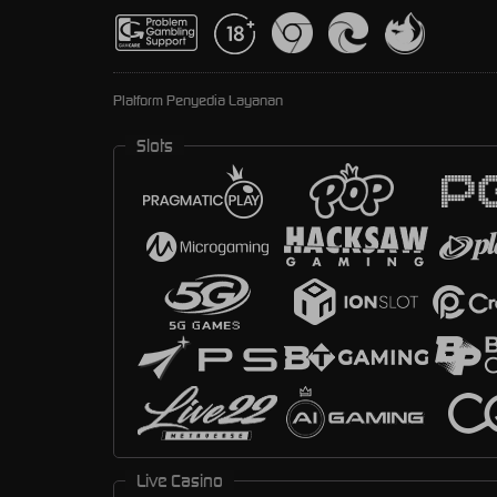
Platform Penyedia Layanan
Slots
Live Casino