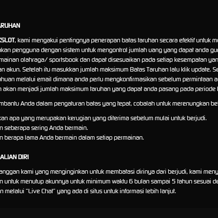
ARUHAN
KSLOT
, kami mengakui pentingnya penerapan batas taruhan secara efektif untuk 
kan pengguna dengan sistem untuk mengontrol jumlah uang yang dapat anda guna
mainan olahraga/ sportsbook dan dapat disesuaikan pada setiap kesempatan yang
n akun. Setelah itu masukkan jumlah maksimum Batas Taruhan lalu klik update. 
huan melalui email dimana anda perlu mengkonfirmasikan sebelum permintaan an
akan menjadi jumlah maksimum taruhan yang dapat anda pasang pada periode tujuh
mbantu Anda dalam pengaturan batas yang tepat, cobalah untuk merenungkan beb
n apa yang merupakan kerugian yang diterima sebelum mulai untuk berjudi.
n seberapa sering Anda bermain.
n berapa lama Anda bermain dalam setiap permainan.
LIAN DIRI
anggan kami yang menginginkan untuk membatasi dirinya dari berjudi, kami meny
n untuk menutup akunnya untuk minimum waktu 6 bulan sampai 5 tahun sesuai d
 melalui “Live Chat” yang ada di situs untuk informasi lebih lanjut.