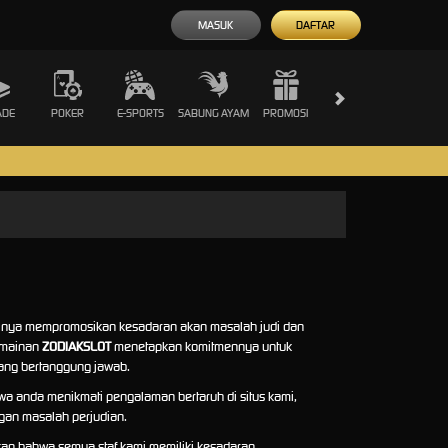
MASUK
DAFTAR
ADE
POKER
E-SPORTS
SABUNG AYAM
PROMOSI
lnya mempromosikan kesadaran akan masalah judi dan
rmainan
ZODIAKSLOT
menetapkan komitmennya untuk
yang bertanggung jawab.
a anda menikmati pengalaman bertaruh di situs kami,
gan masalah perjudian.
an bahwa semua staf kami memiliki kesadaran