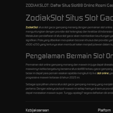
ZODIAKSLOT: Daftar Situs Slot88 Online Resmi Gaco
ZodiakSlot Situs Slot
ZodiakSlot
situs slot gacor gampang menang dengan permainan slot online d
menguntungkan dengan provider slot terlengkap dan terakbar di Indonesia
Melakukan pendaftaran di situs slot gacor akan memberikan keuntungan 
signifikan. Pola yang diberikan merupakan bocoran khusus dari provider y
x500 x250 yang tentunya akan membuat kalian menjadi jutawan dalam kurun 
Pengalaman Bermain Slot Onl
Permainan slot online gampang menang dan maxwin ini juga dapat dirasa
maxwinnyn ketika bergabung bersama situs slot88 terbaru gacor gampang m
besar ini dapat para pemain rasakan apabila mengikuti rtp live
slot online
yan
progressive maxwin terbesar di tahun 2025 ini.
Sebagai opsi pilihan utama situs slot gacor gampang menang yang menj
pertama. Dengan adanya jackpot maxwin ini setiap harinya di semua provid
dapat merasakan maxwin super. Tunggu apalagi? segera daftarkan diri an
Kebijaksanaan
Platform