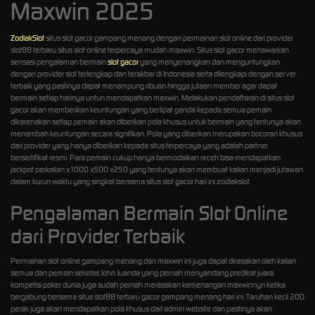
Maxwin 2025
ZodiakSlot
situs slot gacor gampang menang dengan permainan slot online dari provider
slot88 terbaru situs slot online terpercaya mudah maxwin. Situs slot gacor menawarkan
sensasi pengalaman bermain
slot gacor
yang menyenangkan dan menguntungkan
dengan provider slot terlengkap dan terakbar di Indonesia serta dilengkapi dengan server
terbaik yang pastinya dapat menampung ribuan hingga jutaan member agar dapat
bermain setiap harinya untun mendapatkan maxwin. Melakukan pendaftaran di situs slot
gacor akan memberikan keuntungan yang berlipat ganda kepada semua pemain
dikarenakan setiap pemain akan diberikan pola khusus untuk bermain yang tentunya akan
menambah keuntungan secara signifikan. Pola yang diberikan merupakan bocoran khusus
dari provider yang hanya diberikan kepada situs terpercaya yang adalah partner
bersertifikat resmi. Para pemain cukup hanya bermodalkan receh bisa mendapatkan
jackpot perkalian x1000 x500 x250 yang tentunya akan membuat kalian menjadi jutawan
dalam kurun waktu yang singkat bersama situs slot gacor hari ini zodiakslot.
Pengalaman Bermain Slot Online
dari Provider Terbaik
Permainan slot online gampang menang dan maxwin ini juga dapat dirasakan oleh kalian
semua dan pemain sekelas John Juanda yang pernah menyandang predikat juara
kompetisi poker dunia juga sudah pernah merasakan kemenangan maxwinnyn ketika
bergabung bersama situs slot88 terbaru gacor gampang menang hari ini. Taruhan kecil 200
perak juga akan mendapatkan pola khusus dari admin website dan pastinya akan