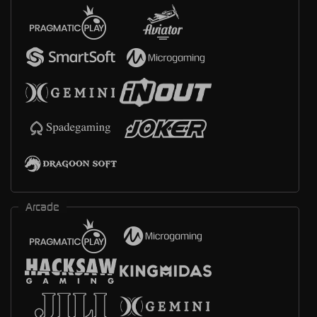
Arcade