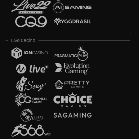
Live Casino