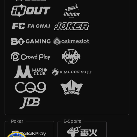
Poker
E-Sports