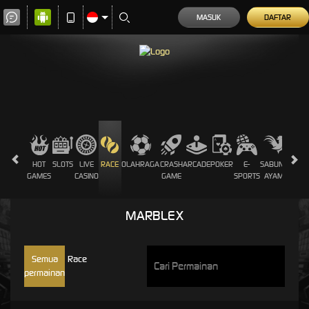
MASUK
DAFTAR
HOT
SLOTS
LIVE
RACE
OLAHRAGA
CRASH
ARCADE
POKER
E-
SABUNG
PROM
GAMES
CASINO
GAME
SPORTS
AYAM
MARBLEX
Semua
Race
permainan