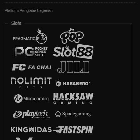
Platform Penyedia Layanan
Slots