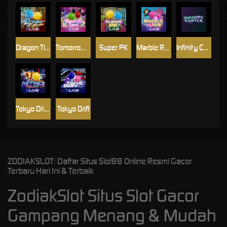
Dragon Tiger
Tomorrow land
Super PK
Marble Run
Infinity Castle
Tokyo Drift Nitro
Tokyo Drift
ZODIAKSLOT: Daftar Situs Slot88 Online Resmi Gacor
Terbaru Hari Ini & Terbaik
ZodiakSlot Situs Slot Gacor
Gampang Menang & Mudah