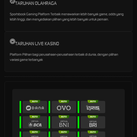
TARUHAN OLAHRAGA
Sportsbook Gaming Platform Terbaik menawarkan lebih banyak game, odds yang
lebih tinggi, dan menyediakan pilihan yang lebih banyak untuk pemain.
TARUHAN LIVE KASINO
Platform Pilihan bagi perusahaan-perusahaan terbaik di dunia, dengan pilihan
variasi game terbanyak