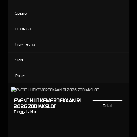
Spesial
Olahraga
Live Casino
Slots
Poker
EVENT HUT KEMERDEKAAN RI
2026 ZODIAKSLOT
Detail
Tanggal akhir:
-