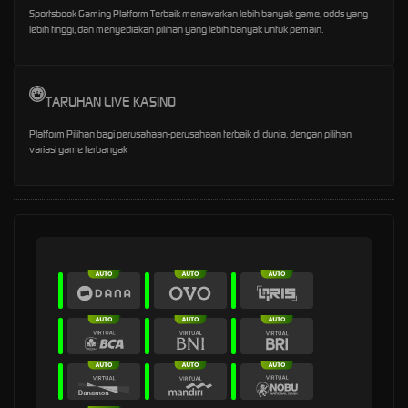
Sportsbook Gaming Platform Terbaik menawarkan lebih banyak game, odds yang
lebih tinggi, dan menyediakan pilihan yang lebih banyak untuk pemain.
TARUHAN LIVE KASINO
Platform Pilihan bagi perusahaan-perusahaan terbaik di dunia, dengan pilihan
variasi game terbanyak