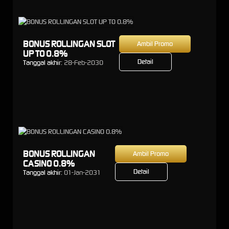
BONUS ROLLINGAN SLOT
Ambil Promo
UP TO 0.8%
Detail
Tanggal akhir:
28-Feb-2030
BONUS ROLLINGAN
Ambil Promo
CASINO 0.8%
Detail
Tanggal akhir:
01-Jan-2031