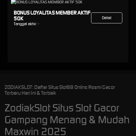
BONUS LOYALITAS MEMBER AKTIF
50K
Detail
Tanggal akhir:
-
ZODIAKSLOT: Daftar Situs Slot88 Online Resmi Gacor
Terbaru Hari Ini & Terbaik
ZodiakSlot Situs Slot Gacor
Gampang Menang & Mudah
Maxwin 2025