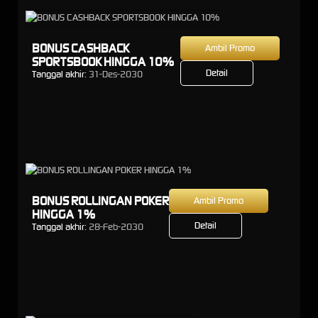
BONUS CASHBACK
Ambil Promo
SPORTSBOOK HINGGA 10%
Detail
Tanggal akhir:
31-Des-2030
BONUS ROLLINGAN POKER
Ambil Promo
HINGGA 1%
Detail
Tanggal akhir:
28-Feb-2030