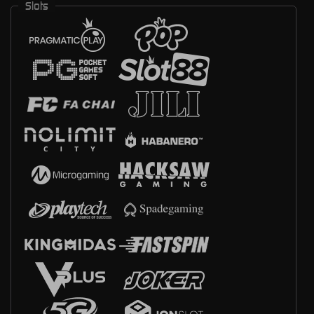
Slots