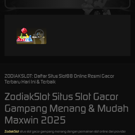
i
ZODIAKSLOT: Daftar Situs Slot88 Online Resmi Gacor
Terbaru Hari Ini & Terbaik
ZodiakSlot Situs Slot Gacor
Gampang Menang & Mudah
Maxwin 2025
ZodiakSlot
situs slot gacor gampang menang dengan permainan slot online dari provider