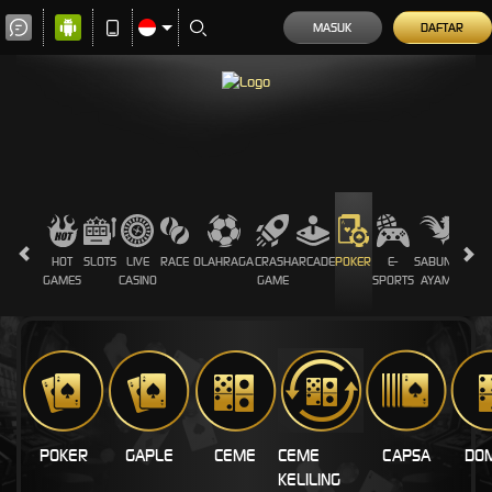
MASUK
DAFTAR
HOT
SLOTS
LIVE
RACE
OLAHRAGA
CRASH
ARCADE
POKER
E-
SABUNG
PROM
GAMES
CASINO
GAME
SPORTS
AYAM
POKER
GAPLE
CEME
CEME
CAPSA
DOM
KELILING