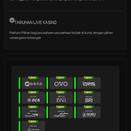
TARUHAN LIVE KASINO
Platform Pilihan bagi perusahaan-perusahaan terbaik di dunia, dengan pilihan
variasi game terbanyak