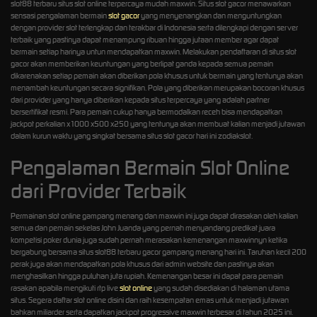
slot88 terbaru situs slot online terpercaya mudah maxwin. Situs slot gacor menawarkan
sensasi pengalaman bermain
slot gacor
yang menyenangkan dan menguntungkan
dengan provider slot terlengkap dan terakbar di Indonesia serta dilengkapi dengan server
terbaik yang pastinya dapat menampung ribuan hingga jutaan member agar dapat
bermain setiap harinya untun mendapatkan maxwin. Melakukan pendaftaran di situs slot
gacor akan memberikan keuntungan yang berlipat ganda kepada semua pemain
dikarenakan setiap pemain akan diberikan pola khusus untuk bermain yang tentunya akan
menambah keuntungan secara signifikan. Pola yang diberikan merupakan bocoran khusus
dari provider yang hanya diberikan kepada situs terpercaya yang adalah partner
bersertifikat resmi. Para pemain cukup hanya bermodalkan receh bisa mendapatkan
jackpot perkalian x1000 x500 x250 yang tentunya akan membuat kalian menjadi jutawan
dalam kurun waktu yang singkat bersama situs slot gacor hari ini zodiakslot.
Pengalaman Bermain Slot Online
dari Provider Terbaik
Permainan slot online gampang menang dan maxwin ini juga dapat dirasakan oleh kalian
semua dan pemain sekelas John Juanda yang pernah menyandang predikat juara
kompetisi poker dunia juga sudah pernah merasakan kemenangan maxwinnyn ketika
bergabung bersama situs slot88 terbaru gacor gampang menang hari ini. Taruhan kecil 200
perak juga akan mendapatkan pola khusus dari admin website dan pastinya akan
menghasilkan hingga puluhan juta rupiah. Kemenangan besar ini dapat para pemain
rasakan apabila mengikuti rtp live
slot online
yang sudah disediakan di halaman utama
situs. Segera daftar slot online disini dan raih kesempatan emas untuk menjadi jutawan
bahkan miliarder serta dapatkan jackpot progressive maxwin terbesar di tahun 2025 ini.