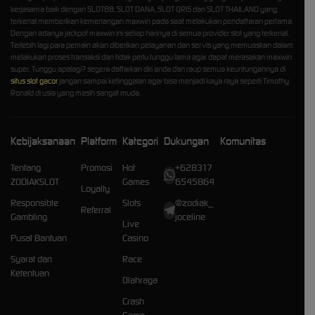
kerjasama baik dengan SLOT88, SLOT DANA, SLOT QRIS dan SLOT THAILAND yang
terkenal memberikan kemenangan maxwin pada saat melakukan pendaftaran pertama.
Dengan adanya jackpot maxwin ini setiap harinya di semua provider slot yang terkenal.
Terlebih lagi para pemain akan diberikan pelayanan dan servis yang memuaskan dalam
melakukan proses transaksi dan tidak perlu tunggu lama agar dapat merasakan maxwin
super. Tunggu apalagi? segera daftarkan diri anda dan raup semua keuntungannya di
situs slot gacor
jangan sampai ketinggalan agar bisa menjadi kaya raya seperti Timothy
Ronald di usia yang masih sangat muda.
Kebijaksanaan
Platform
Kategori
Dukungan
Komunitas
Tentang
Promosi
Hot
+628317
ZODIAKSLOT
Games
6545864
Loyalty
Responsible
Slots
@zodiak_
Referral
Gambling
joceline
Live
Pusat Bantuan
Casino
Syarat dan
Race
Ketentuan
Olahraga
Crash