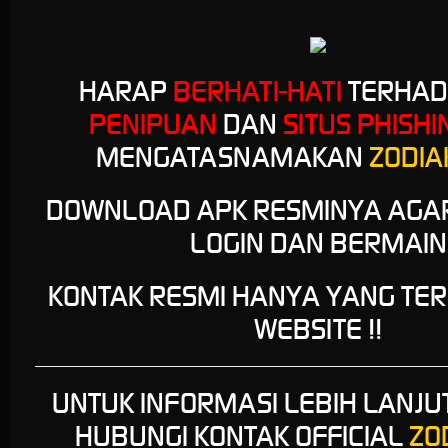
HARAP
BERHATI-HATI
TERHA
PENIPUAN
DAN
SITUS PHISHI
MENGATASNAMAKAN
ZODIAK
DOWNLOAD APK RESMINYA AGA
LOGIN DAN BERMAIN
KONTAK RESMI HANYA YANG TE
WEBSITE !!
UNTUK INFORMASI LEBIH LANJU
HUBUNGI KONTAK OFFICIAL
ZO