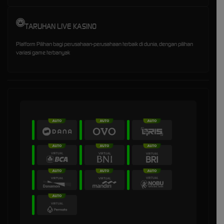
TARUHAN LIVE KASINO
Platform Pilihan bagi perusahaan-perusahaan terbaik di dunia, dengan pilihan
variasi game terbanyak