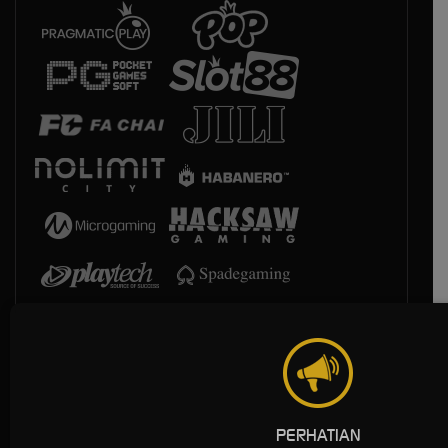
PERHATIAN