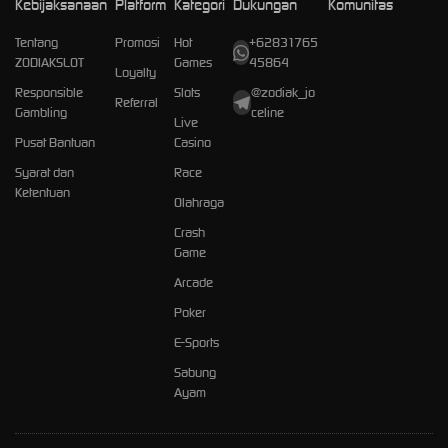
Kebijaksanaan
Platform
Kategori
Dukungan
Komunitas
Tentang
Promosi
Hot
+62831765
ZODIAKSLOT
Games
45864
Loyalty
Responsible
Slots
@zodiak_jo
Referral
Gambling
celine
Live
Pusat Bantuan
Casino
Syarat dan
Race
Ketentuan
Olahraga
Crash
Game
Arcade
Poker
E-Sports
Sabung
Ayam