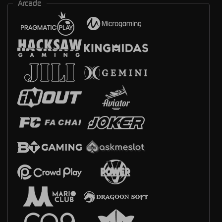
Arcade