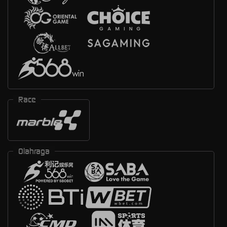
Race
Olahraga