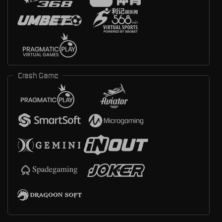
Crash Game