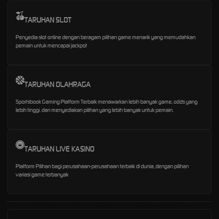
TARUHAN SLOT
Penyedia slot online dengan beragam pilihan game menarik yang memudahkan
pemain untuk mencapai jackpot
TARUHAN OLAHRAGA
Sportsbook Gaming Platform Terbaik menawarkan lebih banyak game, odds yang
lebih tinggi, dan menyediakan pilihan yang lebih banyak untuk pemain.
TARUHAN LIVE KASINO
Platform Pilihan bagi perusahaan-perusahaan terbaik di dunia, dengan pilihan
variasi game terbanyak