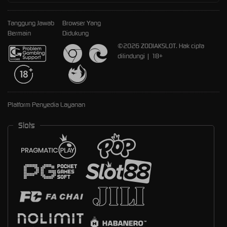
Tanggung Jawab
Browser Yang
Bermain
Didukung
©2026 ZODIAKSLOT. Hak cipta
dilindungi | 18+
Platform Penyedia Layanan
Slots