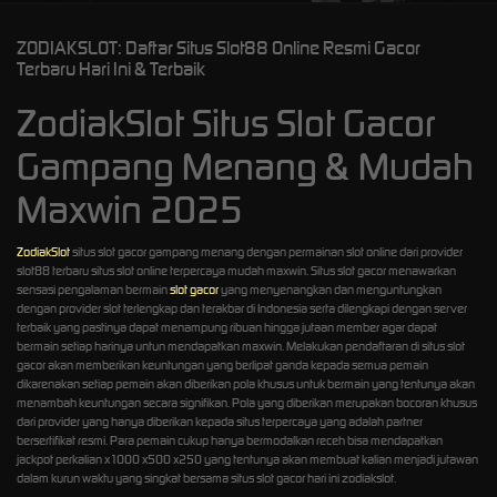
ZODIAKSLOT: Daftar Situs Slot88 Online Resmi Gacor
Terbaru Hari Ini & Terbaik
ZodiakSlot Situs Slot Gacor
Gampang Menang & Mudah
Maxwin 2025
ZodiakSlot
situs slot gacor gampang menang dengan permainan slot online dari provider
slot88 terbaru situs slot online terpercaya mudah maxwin. Situs slot gacor menawarkan
sensasi pengalaman bermain
slot gacor
yang menyenangkan dan menguntungkan
dengan provider slot terlengkap dan terakbar di Indonesia serta dilengkapi dengan server
terbaik yang pastinya dapat menampung ribuan hingga jutaan member agar dapat
bermain setiap harinya untun mendapatkan maxwin. Melakukan pendaftaran di situs slot
gacor akan memberikan keuntungan yang berlipat ganda kepada semua pemain
dikarenakan setiap pemain akan diberikan pola khusus untuk bermain yang tentunya akan
menambah keuntungan secara signifikan. Pola yang diberikan merupakan bocoran khusus
dari provider yang hanya diberikan kepada situs terpercaya yang adalah partner
bersertifikat resmi. Para pemain cukup hanya bermodalkan receh bisa mendapatkan
jackpot perkalian x1000 x500 x250 yang tentunya akan membuat kalian menjadi jutawan
dalam kurun waktu yang singkat bersama situs slot gacor hari ini zodiakslot.