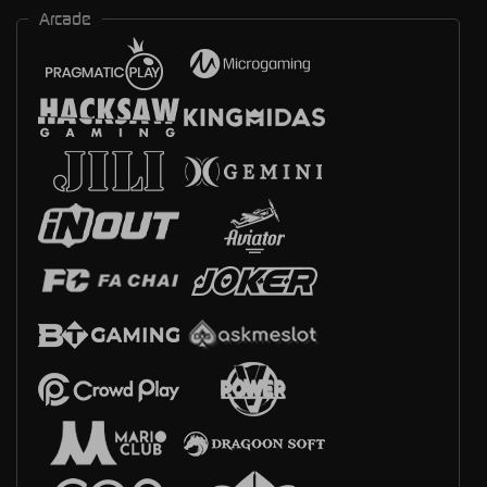
Arcade