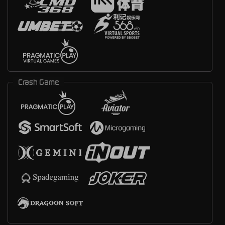
Crash Game