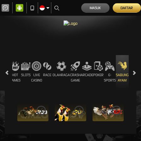
MASUK
DAFTAR
HOT
SLOTS
LIVE
RACE
OLAHRAGA
CRASH
ARCADE
POKER
E-
SABUNG
PROMOS
GAMES
CASINO
GAME
SPORTS
AYAM
i
i
i