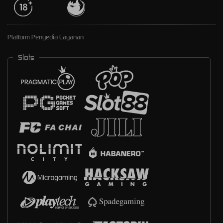
Platform Penyedia Layanan
Slots