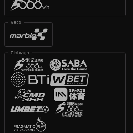
Race
Olahraga