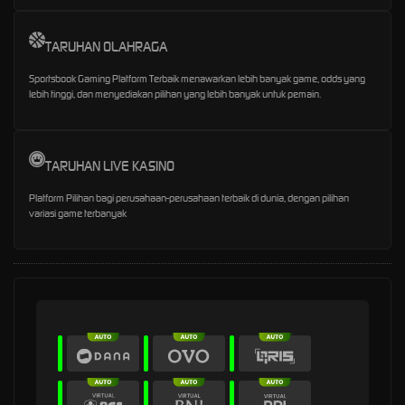
TARUHAN OLAHRAGA
Sportsbook Gaming Platform Terbaik menawarkan lebih banyak game, odds yang
lebih tinggi, dan menyediakan pilihan yang lebih banyak untuk pemain.
TARUHAN LIVE KASINO
Platform Pilihan bagi perusahaan-perusahaan terbaik di dunia, dengan pilihan
variasi game terbanyak